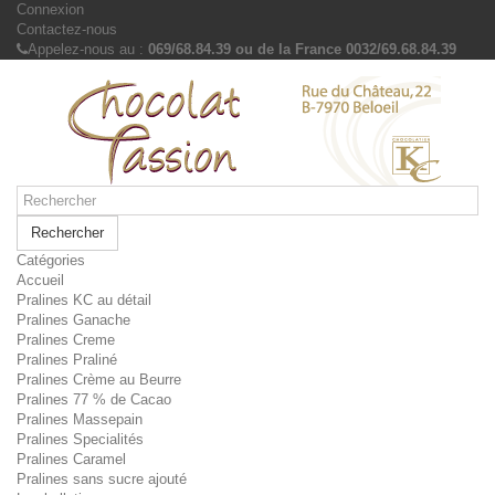
Connexion
Contactez-nous
Appelez-nous au :
069/68.84.39 ou de la France 0032/69.68.84.39
Rechercher
Catégories
Accueil
Pralines KC au détail
Pralines Ganache
Pralines Creme
Pralines Praliné
Pralines Crème au Beurre
Pralines 77 % de Cacao
Pralines Massepain
Pralines Specialités
Pralines Caramel
Pralines sans sucre ajouté