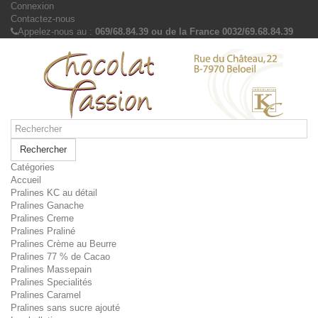
Connexion
Contactez-nous
Appelez-nous au :
069/68.84.39 ou de la France 0032/69.68.84.39
Rechercher
Catégories
Accueil
Pralines KC au détail
Pralines Ganache
Pralines Creme
Pralines Praliné
Pralines Crème au Beurre
Pralines 77 % de Cacao
Pralines Massepain
Pralines Specialités
Pralines Caramel
Pralines sans sucre ajouté