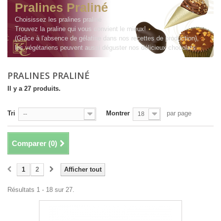
Pralines Praliné
Choisissez les pralines praliné
Trouvez la praline qui vous convient le mieux!
(Grâce à l'absence de gélatine dans nos recettes de production),
les végétariens peuvent aussi déguster nos délicieux chocolats.
PRALINES PRALINÉ
Il y a 27 produits.
Tri
Montrer
par page
--
18
Comparer (
0
)
1
2
Afficher tout
Résultats 1 - 18 sur 27.