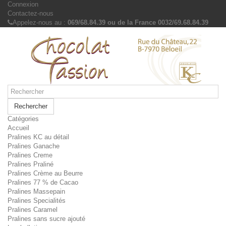
Connexion
Contactez-nous
Appelez-nous au :
069/68.84.39 ou de la France 0032/69.68.84.39
Rechercher
Catégories
Accueil
Pralines KC au détail
Pralines Ganache
Pralines Creme
Pralines Praliné
Pralines Crème au Beurre
Pralines 77 % de Cacao
Pralines Massepain
Pralines Specialités
Pralines Caramel
Pralines sans sucre ajouté